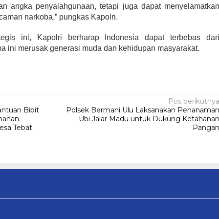
an angka penyalahgunaan, tetapi juga dapat menyelamatka
ncaman narkoba,” pungkas Kapolri.
egis ini, Kapolri berharap Indonesia dapat terbebas dar
a ini merusak generasi muda dan kehidupan masyarakat.
Pos berikutny
ntuan Bibit
Polsek Bermani Ulu Laksanakan Penanama
ahanan
Ubi Jalar Madu untuk Dukung Ketahana
esa Tebat
Panga