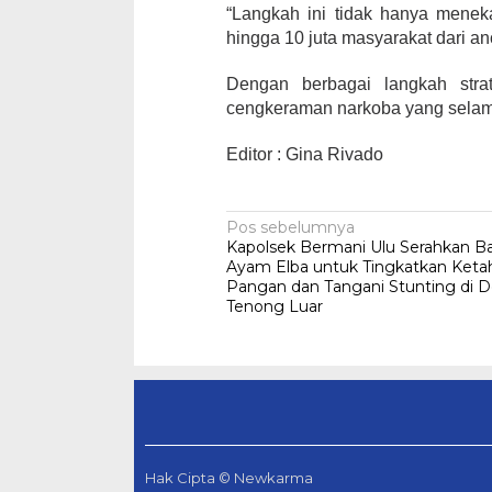
“Langkah ini tidak hanya menek
hingga 10 juta masyarakat dari a
Dengan berbagai langkah strat
cengkeraman narkoba yang selam
Editor : Gina Rivado
Navigasi
Pos sebelumnya
Kapolsek Bermani Ulu Serahkan Ba
pos
Ayam Elba untuk Tingkatkan Ket
Pangan dan Tangani Stunting di D
Tenong Luar
Hak Cipta © Newkarma