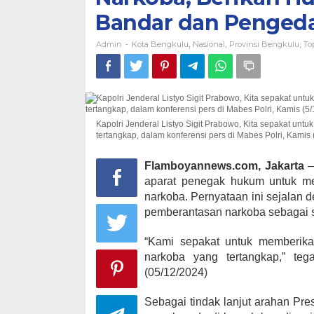
Bandar dan Penged
Admin
Kota Bengkulu
Nasional
Provinsi Bengkulu
To
-
,
,
,
Kapolri Jenderal Listyo Sigit Prabowo, Kita sepakat 
tertangkap, dalam konferensi pers di Mabes Polri, Kamis 
Flamboyannews.com, Jakarta
–
aparat penegak hukum untuk m
narkoba. Pernyataan ini sejalan
pemberantasan narkoba sebagai sa
“Kami sepakat untuk memberi
narkoba yang tertangkap,” teg
(05/12/2024)
Sebagai tindak lanjut arahan Pr