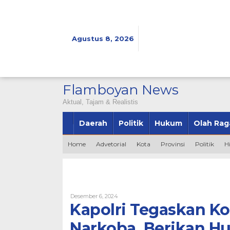
Lewati
ke
konten
Agustus 8, 2026
Flamboyan News
Aktual, Tajam & Realistis
Daerah
Politik
Hukum
Olah Rag
Home
Advetorial
Kota
Provinsi
Politik
H
Oleh
Desember 6, 2024
Admin
Kapolri Tegaskan 
Narkoba, Berikan H