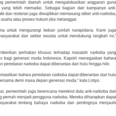
g pemerintah daerah untuk mengalokasikan anggaran gun
si yang lebih memadai. Sebagai bagian dari kampanye anti
afe dan restoran juga diwajibkan memasang stiker anti-narkoba
usaha atau proses hukum jika melanggar.
tama untuk mengurangi beban jumlah narapidana. Kami jug
asyarakat dan sektor swasta untuk mendukung langkah ini,
berikan perhatian khusus terhadap masalah narkoba yan
s bagi generasi muda Indonesia. Kapolri menegaskan bahw
 peredaran narkoba dapat diberantas dari hulu hingga hilir.
emastikan bahwa peredaran narkoba dapat diberantas dari hul
 bersama demi masa depan generasi muda,” kata Listyo.
i, pemerintah juga berencana merekrut duta anti-narkoba dar
ang pernah menjadi pengguna narkoba. Mereka diharapkan dapa
yarakat tentang bahaya narkoba dan pentingnya menjauh