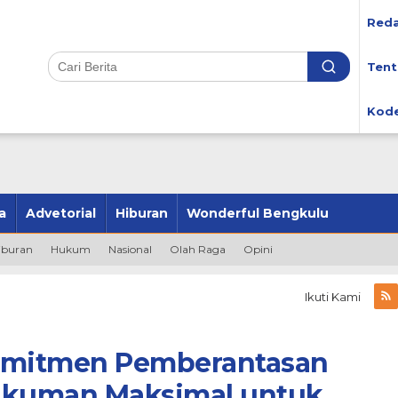
Reda
Tent
Kode
a
Advetorial
Hiburan
Wonderful Bengkulu
iburan
Hukum
Nasional
Olah Raga
Opini
Ikuti Kami
Komitmen Pemberantasan
ukuman Maksimal untuk