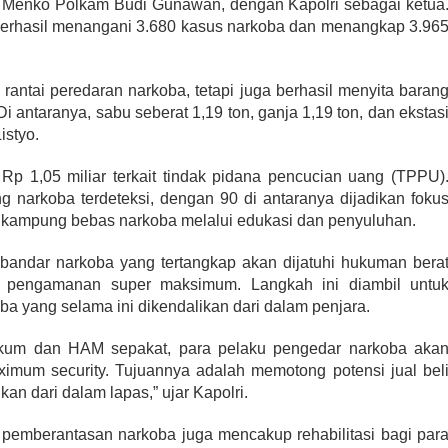
i Menko Polkam Budi Gunawan, dengan Kapolri sebagai ketua
i berhasil menangani 3.680 kasus narkoba dan menangkap 3.96
 rantai peredaran narkoba, tetapi juga berhasil menyita baran
n. Di antaranya, sabu seberat 1,19 ton, ganja 1,19 ton, dan ekstas
istyo.
 Rp 1,05 miliar terkait tindak pidana pencucian uang (TPPU)
ng narkoba terdeteksi, dengan 90 di antaranya dijadikan foku
i kampung bebas narkoba melalui edukasi dan penyuluhan.
bandar narkoba yang tertangkap akan dijatuhi hukuman bera
n pengamanan super maksimum. Langkah ini diambil untu
a yang selama ini dikendalikan dari dalam penjara.
kum dan HAM sepakat, para pelaku pengedar narkoba aka
aximum security. Tujuannya adalah memotong potensi jual bel
an dari dalam lapas,” ujar Kapolri.
pemberantasan narkoba juga mencakup rehabilitasi bagi par