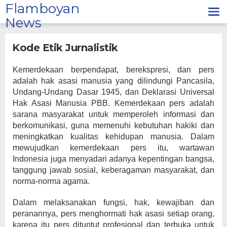
Lewati
Flamboyan
ke
News
konten
Kode Etik Jurnalistik
|
Februari
Kemerdekaan berpendapat, berekspresi, dan pers
6,
adalah hak asasi manusia yang dilindungi Pancasila,
2020
Oleh
Undang-Undang Dasar 1945, dan Deklarasi Universal
Admin
Hak Asasi Manusia PBB. Kemerdekaan pers adalah
sarana masyarakat untuk memperoleh informasi dan
berkomunikasi, guna memenuhi kebutuhan hakiki dan
meningkatkan kualitas kehidupan manusia. Dalam
mewujudkan kemerdekaan pers itu, wartawan
Indonesia juga menyadari adanya kepentingan bangsa,
tanggung jawab sosial, keberagaman masyarakat, dan
norma-norma agama.
Dalam melaksanakan fungsi, hak, kewajiban dan
peranannya, pers menghormati hak asasi setiap orang,
karena itu pers dituntut profesional dan terbuka untuk