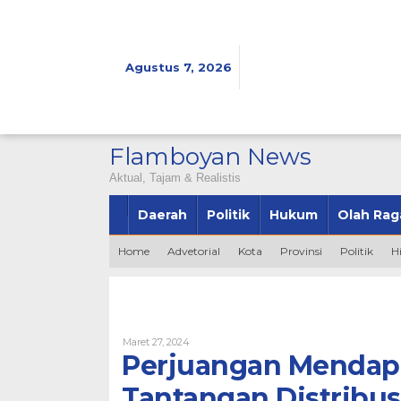
Lewati
ke
konten
Agustus 7, 2026
Flamboyan News
Aktual, Tajam & Realistis
Daerah
Politik
Hukum
Olah Rag
Home
Advetorial
Kota
Provinsi
Politik
H
Oleh
Maret 27, 2024
Admin
Perjuangan Mendapat
Tantangan Distribus