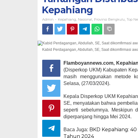
Kepahiang
Admin
Kepahiang
Nasional
Provinsi Bengkulu
Top N
-
,
,
,
Kabid Perdagangan, Abdullah, SE, Saat dikomfirmasi aw
Flamboyannews.com, Kepahian
(Disperkop UKM) Kabupaten Kepah
masih menggunakan metode kon
Selasa, (27/03/2024).
Kepala Disperkop UKM Kepahiang,
SE, menyatakan bahwa pembelian
seperti sebelumnya. Meskipun d
diperpanjang hingga Mei 2024.
BKD Kepahiang: 40 
Baca Juga:
Tahun 2024