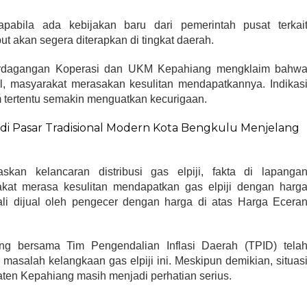
abila ada kebijakan baru dari pemerintah pusat terkai
but akan segera diterapkan di tingkat daerah.
Perdagangan Koperasi dan UKM Kepahiang mengklaim bahw
bil, masyarakat merasakan kesulitan mendapatkannya. Indikas
m tertentu semakin menguatkan kecurigaan.
di Pasar Tradisional Modern Kota Bengkulu Menjelang
skan kelancaran distribusi gas elpiji, fakta di lapanga
kat merasa kesulitan mendapatkan gas elpiji dengan harg
ali dijual oleh pengecer dengan harga di atas Harga Ecera
g bersama Tim Pengendalian Inflasi Daerah (TPID) tela
masalah kelangkaan gas elpiji ini. Meskipun demikian, situas
upaten Kepahiang masih menjadi perhatian serius.