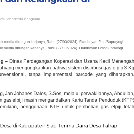
ews
Wonderful Bengkulu
,
ak media dirungan kerjanya, Rabu (27/03/2024). Flamboyan Foto/Suprayogi
g –
Dinas Perdagangan Koperasi dan Usaha Kecil Menenga
iang mengungkapkan bahwa sistem distribusi gas elpiji 3 K
vensional, tanpa implementasi barcode yang diharapkan
 Jan Johanes Dalos, S.Sos, melalui perwakilannya, Abdullah
 gas elpiji masih mengandalkan Kartu Tanda Penduduk (KTP
emikian, penggunaan KTP untuk pembelian gas elpiji tela
Desa di Kabupaten Siap Terima Dana Desa Tahap I