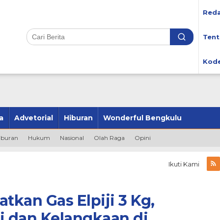
Reda
Tent
Kode
a
Advetorial
Hiburan
Wonderful Bengkulu
iburan
Hukum
Nasional
Olah Raga
Opini
Ikuti Kami
kan Gas Elpiji 3 Kg,
i dan Kelangkaan di