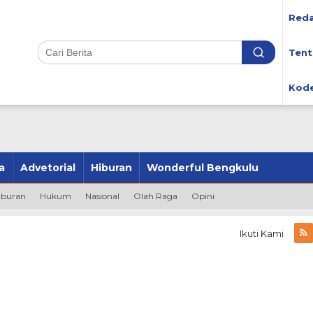
Reda
Tent
Kode
a
Advetorial
Hiburan
Wonderful Bengkulu
iburan
Hukum
Nasional
Olah Raga
Opini
Ikuti Kami