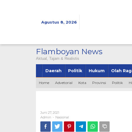
Lewati
ke
konten
Agustus 8, 2026
Flamboyan News
Aktual, Tajam & Realistis
Daerah
Politik
Hukum
Olah Rag
Home
Advetorial
Kota
Provinsi
Politik
H
Oleh
Juni 27, 2021
Admin
Admin
Nasional
-