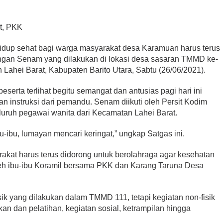
t, PKK
idup sehat bagi warga masyarakat desa Karamuan harus terus
engan Senam yang dilakukan di lokasi desa sasaran TMMD ke-
Lahei Barat, Kabupaten Barito Utara, Sabtu (26/06/2021).
eserta terlihat begitu semangat dan antusias pagi hari ini
an instruksi dari pemandu. Senam diikuti oleh Persit Kodim
luruh pegawai wanita dari Kecamatan Lahei Barat.
-ibu, lumayan mencari keringat,” ungkap Satgas ini.
kat harus terus didorong untuk berolahraga agar kesehatan
oleh ibu-ibu Koramil bersama PKK dan Karang Taruna Desa
isik yang dilakukan dalam TMMD 111, tetapi kegiatan non-fisik
kan dan pelatihan, kegiatan sosial, ketrampilan hingga