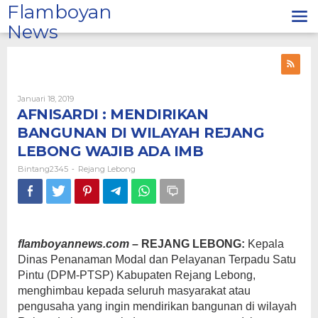
Lewati
Flamboyan
ke
News
konten
Oleh
Januari 18, 2019
Bintang2345
AFNISARDI : MENDIRIKAN
BANGUNAN DI WILAYAH REJANG
LEBONG WAJIB ADA IMB
Bintang2345
Rejang Lebong
-
flamboyannews.com
– REJANG LEBONG:
Kepala
Dinas Penanaman Modal dan Pelayanan Terpadu Satu
Pintu (DPM-PTSP) Kabupaten Rejang Lebong,
menghimbau kepada seluruh masyarakat atau
pengusaha yang ingin mendirikan bangunan di wilayah