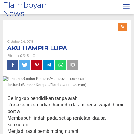
Lewati
Flamboyan
ke
News
konten
Oleh
Oktober 24, 2018
Bintang2345
AKU HAMPIR LUPA
Bintang2345
Opini
-
Ilustrasi (Sumber:Kompas/Flamboyannews.com)
Selingkup pendidikan tanpa arah
Rona seni kemudian hadir dri dalam penat wajah bumi
pertiwi
Membubuhi indah pada setiap rentetan klausa
kurikulum
Menjadi rasul pembimbing nurani