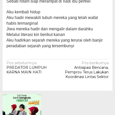
Sebab hitam siap merampat di nadi ibu pertiwi
Aku kembali hidup
Aku hadir mewakili tubuh mereka yang telah wafat
habis termarginal
Jiwa mereka hadir dan mengalir dalam darahku
Melalui literasi kiri berikut kanan
Aku hadirkan sejarah mereka yang terurai oleh banjir
peradaban sejarah yang tersembunyi
Navigasi
Pos sebelumnya
Pos berikutnya
PREDATOR LUMPUH
Antisipasi Bencana,
pos
KARNA MAIN HATI
Pemprov Terus Lakukan
Koordinasi Lintas Sektor