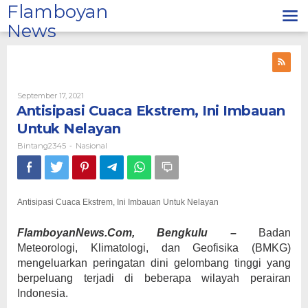
Lewati
Flamboyan
ke
News
konten
Oleh
September 17, 2021
Bintang2345
Antisipasi Cuaca Ekstrem, Ini Imbauan
Untuk Nelayan
Bintang2345
Nasional
-
Antisipasi Cuaca Ekstrem, Ini Imbauan Untuk Nelayan
FlamboyanNews.Com, Bengkulu –
Badan
Meteorologi, Klimatologi, dan Geofisika (BMKG)
mengeluarkan peringatan dini gelombang tinggi yang
berpeluang terjadi di beberapa wilayah perairan
Indonesia.