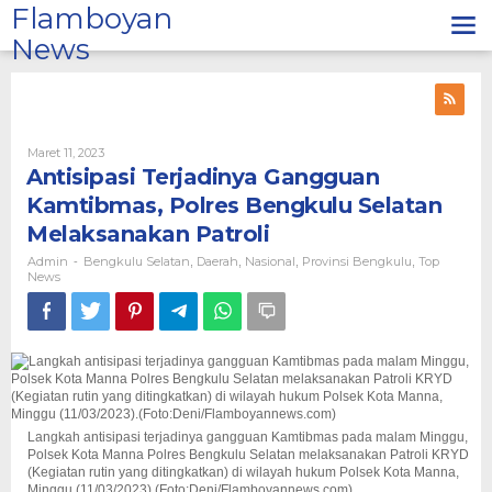
Lewati
Flamboyan
ke
News
konten
Oleh
Maret 11, 2023
Admin
Antisipasi Terjadinya Gangguan
Kamtibmas, Polres Bengkulu Selatan
Melaksanakan Patroli
Admin
Bengkulu Selatan
Daerah
Nasional
Provinsi Bengkulu
Top
-
,
,
,
,
News
Langkah antisipasi terjadinya gangguan Kamtibmas pada malam Minggu,
Polsek Kota Manna Polres Bengkulu Selatan melaksanakan Patroli KRYD
(Kegiatan rutin yang ditingkatkan) di wilayah hukum Polsek Kota Manna,
Minggu (11/03/2023).(Foto:Deni/Flamboyannews.com)