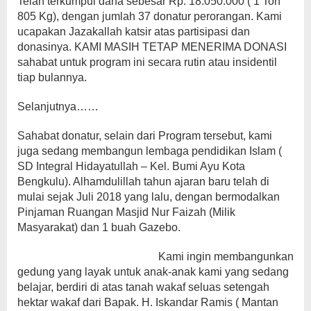
Telah terkumpul dana sebesar Rp. 18.050.000 ( 1 Ton
805 Kg), dengan jumlah 37 donatur perorangan. Kami
ucapakan Jazakallah katsir atas partisipasi dan
donasinya. KAMI MASIH TETAP MENERIMA DONASI
sahabat untuk program ini secara rutin atau insidentil
tiap bulannya.
Selanjutnya……
Sahabat donatur, selain dari Program tersebut, kami
juga sedang membangun lembaga pendidikan Islam (
SD Integral Hidayatullah – Kel. Bumi Ayu Kota
Bengkulu). Alhamdulillah tahun ajaran baru telah di
mulai sejak Juli 2018 yang lalu, dengan bermodalkan
Pinjaman Ruangan Masjid Nur Faizah (Milik
Masyarakat) dan 1 buah Gazebo.
Kami ingin membangunkan
gedung yang layak untuk anak-anak kami yang sedang
belajar, berdiri di atas tanah wakaf seluas setengah
hektar wakaf dari Bapak. H. Iskandar Ramis ( Mantan