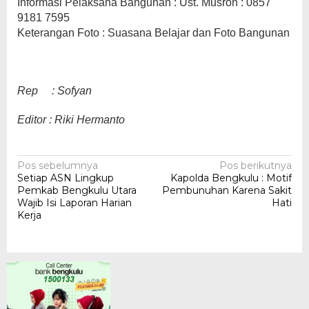
Informasi Pelaksana Bangunan : Ust. Musron : 0857
9181 7595
Keterangan Foto : Suasana Belajar dan Foto Bangunan
Rep : Sofyan
Editor : Riki Hermanto
Navigasi
Pos sebelumnya
Pos berikutnya
Setiap ASN Lingkup
Kapolda Bengkulu : Motif
pos
Pemkab Bengkulu Utara
Pembunuhan Karena Sakit
Wajib Isi Laporan Harian
Hati
Kerja