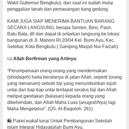
Wakil Gubernur Bengkulu). dan saat ini sudah mulai
penggalian tanah dan pemasangan tiang gedung.
KAMI JUGA SIAP MENERIMA BANTUAN BARANG
SECARA LANGSUNG, berupa Semen, Besi, Pasir,
Batu Bata, dll dan dapat di antarkan langsung ke lokasi
bangunan di Jl. Mahoni Rt 20/04 Kel. Bumi Ayu, Kec.
Selebar, Kota Bengkulu ( Samping Masjid Nur Faizah).
Allah Berfirman yang Artinya:
“Perumpamaan orang-orang yang mendermakan
(shodaqoh) harta bendanya di jalan Allah, seperti (orang
yang menanam) sebutir biji yang menumbuhkan tujuh
untai dan tiap-tiap untai terdapat seratus biji dan Allah
melipat gandakan (balasan) kepada orang yang
dikehendaki, dan Allah Maha Luas (anugrahNya) lagi
Maha Mengetahui“. (QS. Al-Baqoroh: 261)
🛍 Paket wakaf tunai Untuk Pembangunan Sekolah
Islam Integral Hidayatullah Bumi Ayu.