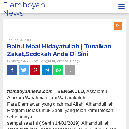
Lewati
Flamboyan
ke
News
konten
Oleh
Januari 14, 2019
Bintang2345
Baitul Maal Hidayatullah | Tunaikan
Zakat,Sedekah Anda Di Sini
Bintang2345
Kota Bengkulu
Provinsi Bengkulu
-
,
flamboyannews.com
– BENGKULU,
Assalamu
Alaikum Warahmatullahi Wabarakatuh
Para Dermawan yang dirahmati Allah, Alhamdulillah
Program Beras untuk Santri yang telah kami infokan
sebelumnya,
sampai saat ini ( Senin 14/01/2019), Alhamdulillah