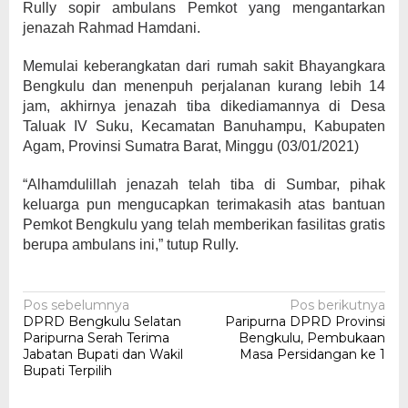
Rully sopir ambulans Pemkot yang mengantarkan
jenazah Rahmad Hamdani.
Memulai keberangkatan dari rumah sakit Bhayangkara
Bengkulu dan menenpuh perjalanan kurang lebih 14
jam, akhirnya jenazah tiba dikediamannya di Desa
Taluak IV Suku, Kecamatan Banuhampu, Kabupaten
Agam, Provinsi Sumatra Barat, Minggu (03/01/2021)
“Alhamdulillah jenazah telah tiba di Sumbar, pihak
keluarga pun mengucapkan terimakasih atas bantuan
Pemkot Bengkulu yang telah memberikan fasilitas gratis
berupa ambulans ini,” tutup Rully.
Navigasi
Pos sebelumnya
Pos berikutnya
DPRD Bengkulu Selatan
Paripurna DPRD Provinsi
pos
Paripurna Serah Terima
Bengkulu, Pembukaan
Jabatan Bupati dan Wakil
Masa Persidangan ke 1
Bupati Terpilih