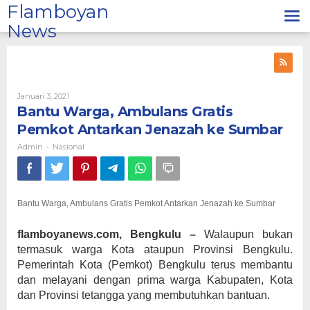
Lewati
Flamboyan
ke
News
konten
Oleh
Januari 3, 2021
Admin
Bantu Warga, Ambulans Gratis
Pemkot Antarkan Jenazah ke Sumbar
Admin
Nasional
-
Bantu Warga, Ambulans Gratis Pemkot Antarkan Jenazah ke Sumbar
flamboyanews.com, Bengkulu –
Walaupun bukan
termasuk warga Kota ataupun Provinsi Bengkulu.
Pemerintah Kota (Pemkot) Bengkulu terus membantu
dan melayani dengan prima warga Kabupaten, Kota
dan Provinsi tetangga yang membutuhkan bantuan.