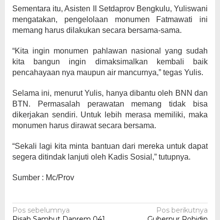
Sementara itu, Asisten II Setdaprov Bengkulu, Yuliswani
mengatakan, pengelolaan monumen Fatmawati ini
memang harus dilakukan secara bersama-sama.
“Kita ingin monumen pahlawan nasional yang sudah
kita bangun ingin dimaksimalkan kembali baik
pencahayaan nya maupun air mancurnya,” tegas Yulis.
Selama ini, menurut Yulis, hanya dibantu oleh BNN dan
BTN. Permasalah perawatan memang tidak bisa
dikerjakan sendiri. Untuk lebih merasa memiliki, maka
monumen harus dirawat secara bersama.
“Sekali lagi kita minta bantuan dari mereka untuk dapat
segera ditindak lanjuti oleh Kadis Sosial,” tutupnya.
Sumber : Mc/Prov
Navigasi
Pos sebelumnya
Pos berikutnya
Pisah Sambut Danrem 041
Gubernur Rohidin