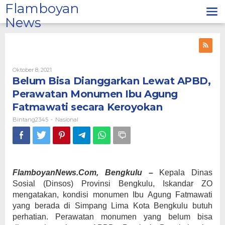
Lewati
Flamboyan
ke
News
konten
Oleh
Oktober 8, 2021
Bintang2345
Belum Bisa Dianggarkan Lewat APBD,
Perawatan Monumen Ibu Agung
Fatmawati secara Keroyokan
Bintang2345
Nasional
-
FlamboyanNews.Com, Bengkulu –
Kepala Dinas
Sosial (Dinsos) Provinsi Bengkulu, Iskandar ZO
mengatakan, kondisi monumen Ibu Agung Fatmawati
yang berada di Simpang Lima Kota Bengkulu butuh
perhatian. Perawatan monumen yang belum bisa