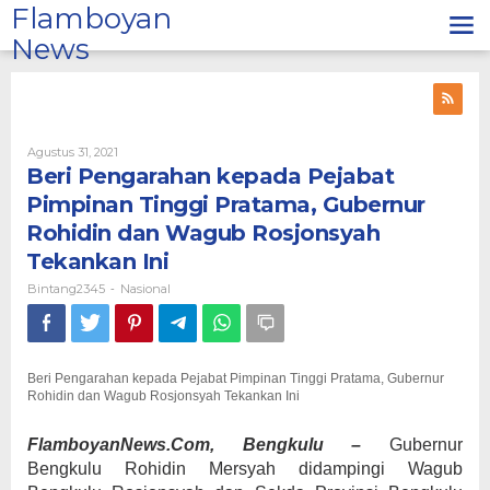
Lewati
Flamboyan
ke
News
konten
Oleh
Agustus 31, 2021
Bintang2345
Beri Pengarahan kepada Pejabat
Pimpinan Tinggi Pratama, Gubernur
Rohidin dan Wagub Rosjonsyah
Tekankan Ini
Bintang2345
Nasional
-
Beri Pengarahan kepada Pejabat Pimpinan Tinggi Pratama, Gubernur
Rohidin dan Wagub Rosjonsyah Tekankan Ini
FlamboyanNews.Com, Bengkulu –
Gubernur
Bengkulu Rohidin Mersyah didampingi Wagub