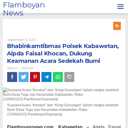
Lewati
Flamboyan
ke
News
konten
Oleh
September 13, 2023
Admin
Bhabinkamtibmas Polsek Kabawetan,
Aipda Faisal Khocan, Dukung
Keamanan Acara Sedekah Bumi
Admin
Seluma
-
Suasana Acara “Kenduri” dan “Kirap Gunungan” dalam rangka sedekah
Bumi Desa Tugu rejo Kecamatan Kabawetan, Rabu
(13/09/2023).Flamboyan/Suprayogi
Flamboyannews.com, Kabawetan –
Aipda Faisal