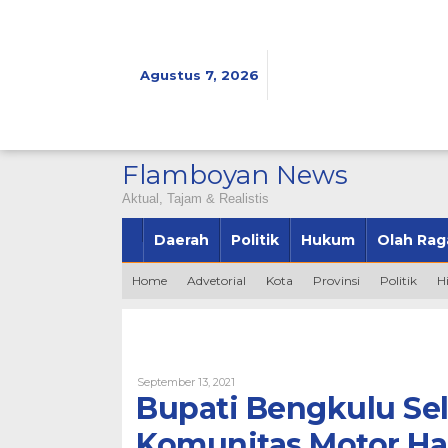
Lewati
ke
konten
Agustus 7, 2026
Flamboyan News
Aktual, Tajam & Realistis
Daerah
Politik
Hukum
Olah Rag
Home
Advetorial
Kota
Provinsi
Politik
H
Oleh
September 13, 2021
Bintang2345
Bupati Bengkulu Se
Komunitas Motor Ha