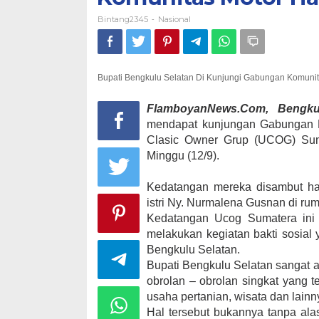
Bintang2345
Nasional
-
Bupati Bengkulu Selatan Di Kunjungi Gabungan Komunit
FlamboyanNews.Com, Bengku
mendapat kunjungan Gabungan K
Clasic Owner Grup (UCOG) Suma
Minggu (12/9).
Kedatangan mereka disambut han
istri Ny. Nurmalena Gusnan di ru
Kedatangan Ucog Sumatera ini 
melakukan kegiatan bakti sosial
Bengkulu Selatan.
Bupati Bengkulu Selatan sangat a
obrolan – obrolan singkat yang t
usaha pertanian, wisata dan lain
Hal tersebut bukannya tanpa al