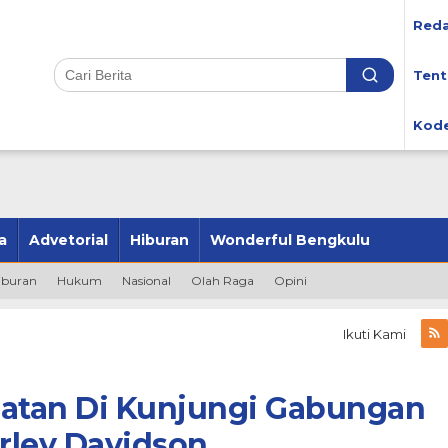
Reda
Tent
Kode
a
Advetorial
Hiburan
Wonderful Bengkulu
iburan
Hukum
Nasional
Olah Raga
Opini
Ikuti Kami
latan Di Kunjungi Gabungan
rley Davidson