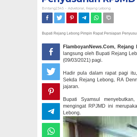
Bintang2345
Advetorial
Rejang Lebong
-
,
Bupati Rejang Lebong Pimpin Rapat Persiapan Penyu
FlamboyanNews.Com, Rejang 
langsung oleh Bupati Rejang Leb
(09/03/2021) pagi.
Hadir pula dalam rapat pagi it
Sekda Rejang Lebong, RA Denni
jajaran.
Bupati Syamsul menyebutkan,
mengingat RPJMD ini merupakan
Lebong.