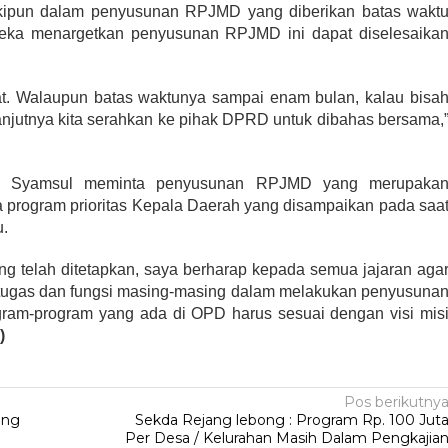
ipun dalam penyusunan RPJMD yang diberikan batas wakt
ka menargetkan penyusunan RPJMD ini dapat diselesaika
epat. Walaupun batas waktunya sampai enam bulan, kalau bisa
lanjutnya kita serahkan ke pihak DPRD untuk dibahas bersama,
, Syamsul meminta penyusunan RPJMD yang merupaka
rta program prioritas Kepala Daerah yang disampaikan pada saa
u.
ng telah ditetapkan, saya berharap kepada semua jajaran aga
tugas dan fungsi masing-masing dalam melakukan penyusuna
ram-program yang ada di OPD harus sesuai dengan visi mis
)
Pos berikutny
ang
Sekda Rejang lebong : Program Rp. 100 Jut
Per Desa / Kelurahan Masih Dalam Pengkajia