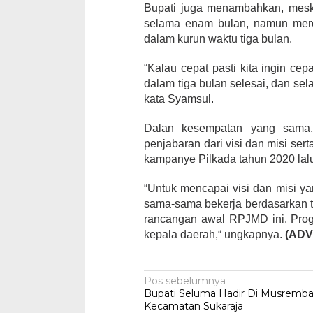
Bupati juga menambahkan, mesk
selama enam bulan, namun mere
dalam kurun waktu tiga bulan.
“Kalau cepat pasti kita ingin c
dalam tiga bulan selesai, dan se
kata Syamsul.
Dalan kesempatan yang sama
penjabaran dari visi dan misi se
kampanye Pilkada tahun 2020 lal
“Untuk mencapai visi dan misi ya
sama-sama bekerja berdasarkan 
rancangan awal RPJMD ini. Prog
kepala daerah,“ ungkapnya.
(ADV
Navigasi
Pos sebelumnya
Bupati Seluma Hadir Di Musremb
pos
Kecamatan Sukaraja