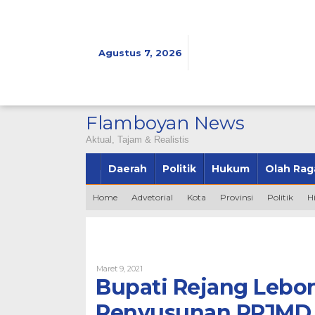
Lewati
ke
konten
Agustus 7, 2026
Flamboyan News
Aktual, Tajam & Realistis
Daerah
Politik
Hukum
Olah Rag
Home
Advetorial
Kota
Provinsi
Politik
H
Oleh
Maret 9, 2021
Bintang2345
Bupati Rejang Lebo
Penyusunan RPJMD