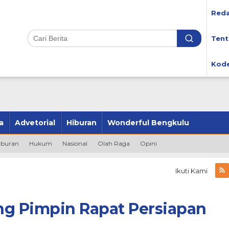
Reda
Tent
Kode
a
Advetorial
Hiburan
Wonderful Bengkulu
iburan
Hukum
Nasional
Olah Raga
Opini
Ikuti Kami
ng Pimpin Rapat Persiapan