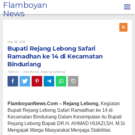
Lewati
Flamboyan
ke
News
konten
Oleh
Mei 18, 2019
Admin
Bupati Rejang Lebong Safari
Ramadhan ke 14 di Kecamatan
Binduriang
Admin
Advetorial
Rejang Lebong
-
,
FlamboyanNews.Com – Rejang Lebong,
Kegiatan
Bupati Rejang Lebong Safari Ramadhan ke 14 di
Kecamatan Binduriang Dalam Kesempatan itu Bupati
Rejang Lebong Bapak DR.H. AHMAD HIJAZI,SH. M.S
i
Mengajak Warga Masyarakat Menjaga Stabilitas