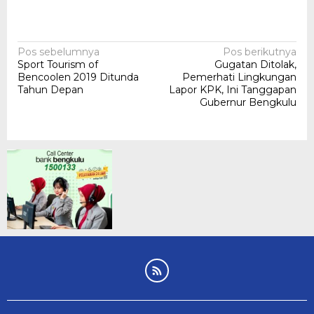
Navigasi
Pos sebelumnya
Pos berikutnya
Sport Tourism of
Gugatan Ditolak,
pos
Bencoolen 2019 Ditunda
Pemerhati Lingkungan
Tahun Depan
Lapor KPK, Ini Tanggapan
Gubernur Bengkulu