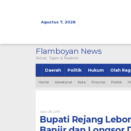
Lewati
ke
konten
Agustus 7, 2026
Flamboyan News
Aktual, Tajam & Realistis
Daerah
Politik
Hukum
Olah Rag
Home
Advetorial
Kota
Provinsi
Politik
H
Oleh
April 28, 2019
Bintang2345
Bupati Rejang Lebon
Banjir dan Longsor