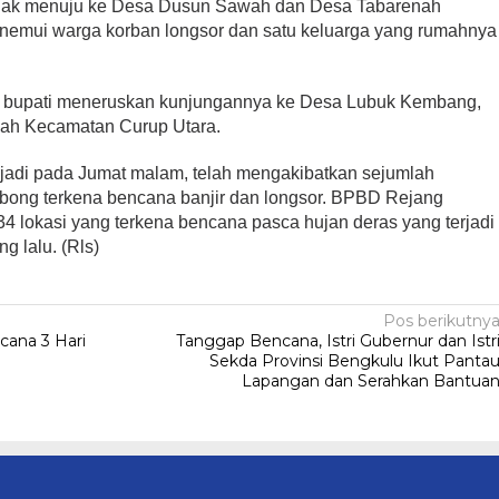
rtolak menuju ke Desa Dusun Sawah dan Desa Tabarenah
nemui warga korban longsor dan satu keluarga yang rumahnya
 bupati meneruskan kunjungannya ke Desa Lubuk Kembang,
yah Kecamatan Curup Utara.
terjadi pada Jumat malam, telah mengakibatkan sejumlah
bong terkena bencana banjir dan longsor. BPBD Rejang
34 lokasi yang terkena bencana pasca hujan deras yang terjadi
g lalu. (Rls)
Pos berikutny
cana 3 Hari
Tanggap Bencana, Istri Gubernur dan Istr
Sekda Provinsi Bengkulu Ikut Panta
Lapangan dan Serahkan Bantua