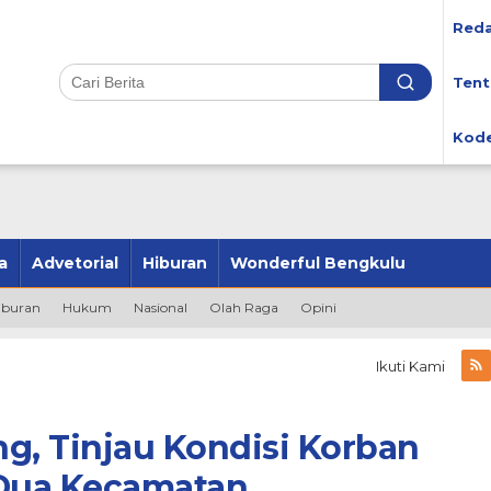
Reda
Tent
Kode
a
Advetorial
Hiburan
Wonderful Bengkulu
iburan
Hukum
Nasional
Olah Raga
Opini
Ikuti Kami
g, Tinjau Kondisi Korban
 Dua Kecamatan