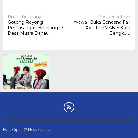
Navigasi
Pos sebelumnya
Pos berikutnya
Gotong Royong
Wawali Buka Cendana Fair
pos
Pemasangan Bronjong Di
XVII Di SMAN 5 Kota
Desa Muara Danau
Bengkulu
Hak Cipta © Newkarma