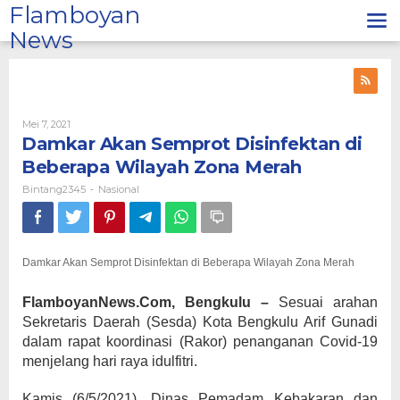
Lewati
Flamboyan
ke
News
konten
Oleh
Mei 7, 2021
Bintang2345
Damkar Akan Semprot Disinfektan di
Beberapa Wilayah Zona Merah
Bintang2345
Nasional
-
Damkar Akan Semprot Disinfektan di Beberapa Wilayah Zona Merah
FlamboyanNews.Com, Bengkulu –
Sesuai arahan
Sekretaris Daerah (Sesda) Kota Bengkulu Arif Gunadi
dalam rapat koordinasi (Rakor) penanganan Covid-19
menjelang hari raya idulfitri.
Kamis (6/5/2021), Dinas Pemadam Kebakaran dan