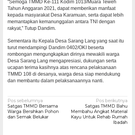
“Semoga TMMD Ke-111 Kodim 1013/Muara Teweh
Tahun Anggaran 2021, dapat memberikan manfaat
kepada masyarakat Desa Karamuan, serta dapat lebih
memantapkan kemanunggalan antara TNI dengan
rakyat,” Tutup Dandim.
Sementara itu Kepala Desa Sarang Lang yang saat itu
turut mendampingi Dandim 0402/OKI beserta
rombongan mengungkapkan dirinya mewakili warga
Desa Sarang Lang mengapresiasi, dukungan serta
ucapan terima kasihnya atas rencana pelaksanaan
TMMD 108 di desanya, warga desa siap mendukung
dan membantu dalam pelaksanaannya nanti.
Navigasi
Pos sebelumnya
Pos berikutnya
Satgas TMMD Bersama
Satgas TMMD Bahu
pos
Warga Bersihkan Pohon
Membahu Angkat Material
dan Semak Belukar
Kayu Untuk Rehab Rumah
Ibadah