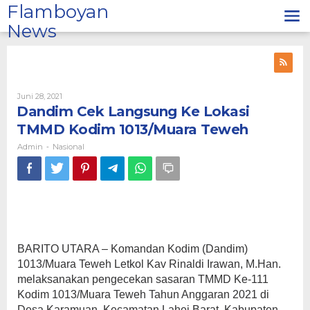
Lewati
Flamboyan
ke
News
konten
Oleh
Juni 28, 2021
Admin
Dandim Cek Langsung Ke Lokasi
TMMD Kodim 1013/Muara Teweh
Admin
Nasional
-
BARITO UTARA – Komandan Kodim (Dandim)
1013/Muara Teweh Letkol Kav Rinaldi Irawan, M.Han.
melaksanakan pengecekan sasaran TMMD Ke-111
Kodim 1013/Muara Teweh Tahun Anggaran 2021 di
Desa Karamuan, Kecamatan Lahei Barat, Kabupaten