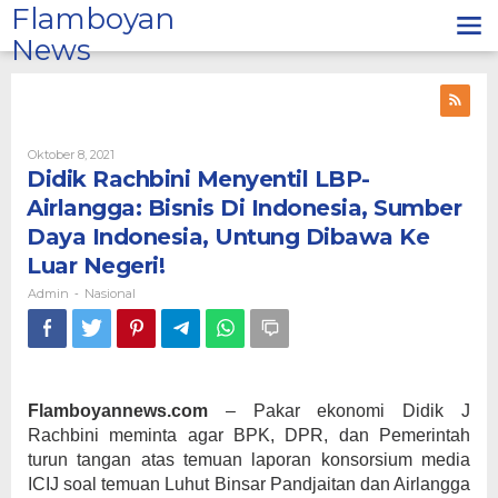
Lewati
Flamboyan
ke
News
konten
Oleh
Oktober 8, 2021
Admin
Didik Rachbini Menyentil LBP-
Airlangga: Bisnis Di Indonesia, Sumber
Daya Indonesia, Untung Dibawa Ke
Luar Negeri!
Admin
Nasional
-
Flamboyannews.com
– Pakar ekonomi Didik J
Rachbini meminta agar BPK, DPR, dan Pemerintah
turun tangan atas temuan laporan konsorsium media
ICIJ soal temuan Luhut Binsar Pandjaitan dan Airlangga