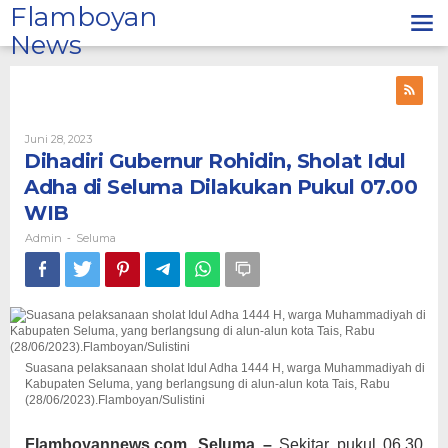
Lewati
Flamboyan
ke
News
konten
Oleh
Juni 28, 2023
Admin
Dihadiri Gubernur Rohidin, Sholat Idul
Adha di Seluma Dilakukan Pukul 07.00
WIB
Admin
Seluma
-
Suasana pelaksanaan sholat Idul Adha 1444 H, warga Muhammadiyah di
Kabupaten Seluma, yang berlangsung di alun-alun kota Tais, Rabu
(28/06/2023).Flamboyan/Sulistini
Flamboyannews.com, Seluma –
Sekitar pukul 06.30