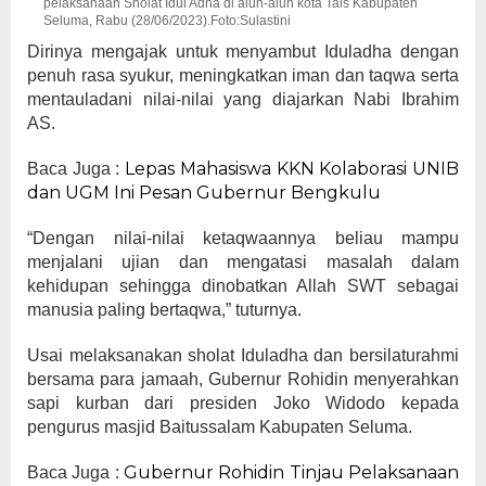
pelaksanaan Sholat Idul Adha di alun-alun kota Tais Kabupaten
Seluma, Rabu (28/06/2023).Foto:Sulastini
Dirinya mengajak untuk menyambut Iduladha dengan
penuh rasa syukur, meningkatkan iman dan taqwa serta
mentauladani nilai-nilai yang diajarkan Nabi Ibrahim
AS.
Lepas Mahasiswa KKN Kolaborasi UNIB
Baca Juga :
dan UGM Ini Pesan Gubernur Bengkulu
“Dengan nilai-nilai ketaqwaannya beliau mampu
menjalani ujian dan mengatasi masalah dalam
kehidupan sehingga dinobatkan Allah SWT sebagai
manusia paling bertaqwa,” tuturnya.
Usai melaksanakan sholat Iduladha dan bersilaturahmi
bersama para jamaah, Gubernur Rohidin menyerahkan
sapi kurban dari presiden Joko Widodo kepada
pengurus masjid Baitussalam Kabupaten Seluma.
Gubernur Rohidin Tinjau Pelaksanaan
Baca Juga :