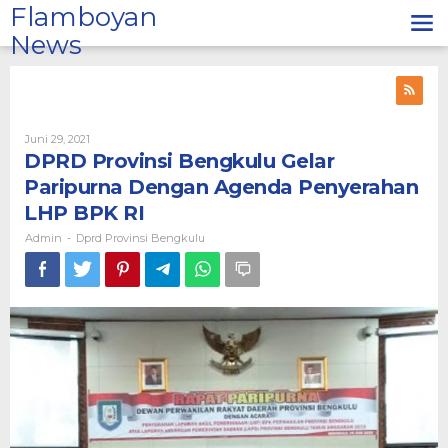
Lewati
Flamboyan
ke
News
konten
Oleh
Juni 29, 2021
Admin
DPRD Provinsi Bengkulu Gelar
Paripurna Dengan Agenda Penyerahan
LHP BPK RI
Admin
Dprd Provinsi Bengkulu
-