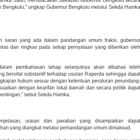
Hamka Sabri, membacakan Jawaban Gubernur Bengkulu secar
insi Bengkulu,” ungkap Gubernur Bengkulu melalui Sekda Hamk
dan saran yang ada dalam pandangan umum fraksi, gubernu
las dan ringkas pada setiap pernyataan yang diberikan ole
 dalam pembahasan tahap selanjutnya akan dibahas lebi
ng bersifat substantif terhadap usulan Raperda sehingga dapa
gkajian hukum sesuai dengan ketentuan peraturan perundang
uaikan dengan kearifan lokal daerah dan secara politik dapa
pentingan,” sebut Sekda Hamka.
njelasan, uraian dan jawaban yang disampaikan dapa
ahan yang diangkat melalui pemandangan umum dimaksud.