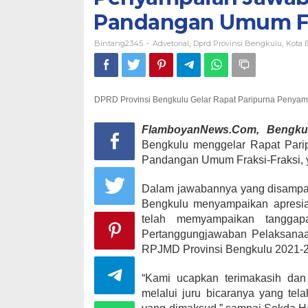
Pandangan Umum Frak
Bintang2345
Advetorial
Dprd Provinsi Bengkulu
Kota 
-
,
,
DPRD Provinsi Bengkulu Gelar Rapat Paripurna Penyam
FlamboyanNews.Com, Bengk
Bengkulu menggelar Rapat Pari
Pandangan Umum Fraksi-Fraksi, ya
Dalam jawabannya yang disampai
Bengkulu menyampaikan apresias
telah memyampaikan tanggap
Pertanggungjawaban Pelaksanaa
RPJMD Provinsi Bengkulu 2021-2
“Kami ucapkan terimakasih dan 
melalui juru bicaranya yang t