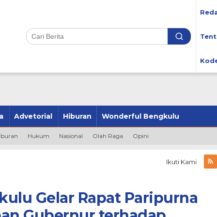
Reda
Tent
Kode
a
Advetorial
Hiburan
Wonderful Bengkulu
iburan
Hukum
Nasional
Olah Raga
Opini
Ikuti Kami
ulu Gelar Rapat Paripurna
an Gubernur terhadap