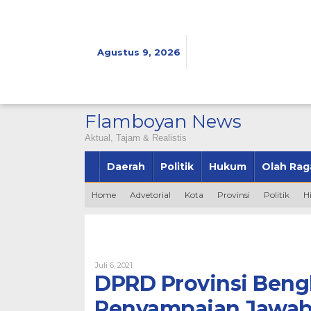
Lewati
ke
konten
Agustus 9, 2026
Flamboyan News
Aktual, Tajam & Realistis
Daerah
Politik
Hukum
Olah Rag
Home
Advetorial
Kota
Provinsi
Politik
H
Oleh
Juli 6, 2021
Bintang2345
DPRD Provinsi Bengk
Penyampaian Jawab