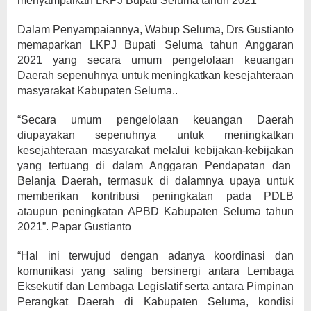
menyampaikan LKPJ Bupati Seluma tahun 2021
Dalam Penyampaiannya, Wabup Seluma, Drs Gustianto
memaparkan LKPJ Bupati Seluma tahun Anggaran
2021 yang secara umum pengelolaan keuangan
Daerah sepenuhnya untuk meningkatkan kesejahteraan
masyarakat Kabupaten Seluma..
“Secara umum pengelolaan keuangan Daerah
diupayakan sepenuhnya untuk meningkatkan
kesejahteraan masyarakat melalui kebijakan-kebijakan
yang tertuang di dalam Anggaran Pendapatan dan
Belanja Daerah, termasuk di dalamnya upaya untuk
memberikan kontribusi peningkatan pada PDLB
ataupun peningkatan APBD Kabupaten Seluma tahun
2021”. Papar Gustianto
“Hal ini terwujud dengan adanya koordinasi dan
komunikasi yang saling bersinergi antara Lembaga
Eksekutif dan Lembaga Legislatif serta antara Pimpinan
Perangkat Daerah di Kabupaten Seluma, kondisi