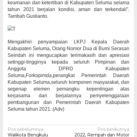
keamanan dan ketertiban di Kabupaten Seluma selama
tahun 2021 berjalan kondisi, aman dan terkendali”.
Tambah Gustianto.
Mengakhiri penyampaian LKPJ Kepala Daerah
Kabupaten Seluma, Orang Nomor Dua di Bumi Serasan
Seindah ini mengucapkan terimakasih dan apresiasi
setinggi-tingginya kepada seluruh Pimpinan dan
Anggota DPRD Kabupaten
Seluma,Forkopimda,perangkat Pemerintah Daerah
Kabupaten Seluma,seluruh komponen masyarakat, dan
segenap elemen pemangku kepentingan atas
kerjasama dan berjalannya pemyelenggaraan
pembangunan dan Pemerintah Daerah Kabupaten
Seluma tahun 2021. (Adv)
Navigasi
Pos sebelumnya
Pos berikutnya
Walikota Bengkulu
2022, Rempah dan Motor