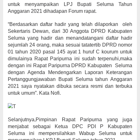
untuk menyampaikan LPJ Bupati Seluma Tahun
Anggaran 2021 dihadapan Forum rapat.
“Berdasarkan daftar hadir yang telah dilaporkan oleh
Sekertaris Dewan, dari 30 Anggota DPRD Kabupaten
Seluma yang hadir dan menandatangani daftar hadir
sejumlah 24 orang, maka sesuai tatatertib DPRD nomor
01 tahun 2020 pasal 145 ayat 1 huruf C kourum untuk
dimulainya Rapat Paripurna ini sudah terpenuhi,maka
dengan ini Rapat Paripurna DPRD Kabupaten Seluma
dengan Agenda Mendengarkan Laporan Keterangan
Pertanggungjawaban Bupati Seluma tahun Anggaran
2021 saya nyatakan dibuka secara resmi dan terbuka
untuk umum”. Kata Nofi.
Selanjutnya,Pimpinan Rapat Paripurna yang juga
menjabat sebagai Ketua DPC PDI P Kabupaten
Seluma ini mempersilahkan Wabup Seluma untuk