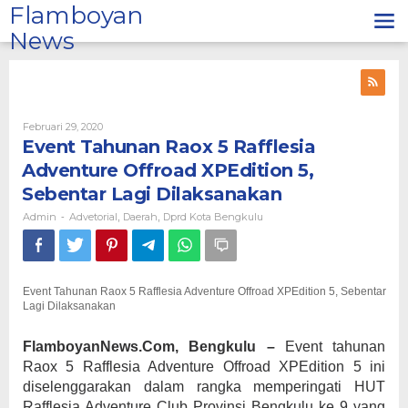
Lewati
Flamboyan
ke
News
konten
Oleh
Februari 29, 2020
Admin
Event Tahunan Raox 5 Rafflesia
Adventure Offroad XPEdition 5,
Sebentar Lagi Dilaksanakan
Admin
Advetorial
Daerah
Dprd Kota Bengkulu
-
,
,
Event Tahunan Raox 5 Rafflesia Adventure Offroad XPEdition 5, Sebentar
Lagi Dilaksanakan
FlamboyanNews.Com, Bengkulu –
Event tahunan
Raox 5 Rafflesia Adventure Offroad XPEdition 5 ini
diselenggarakan dalam rangka memperingati HUT
Rafflesia Adventure Club Provinsi Bengkulu ke 9 yang