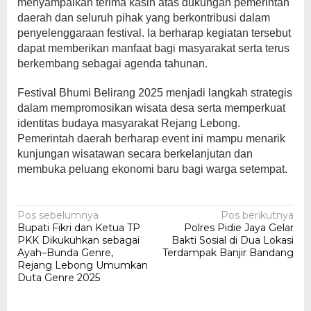
menyampaikan terima kasih atas dukungan pemerintah
daerah dan seluruh pihak yang berkontribusi dalam
penyelenggaraan festival. Ia berharap kegiatan tersebut
dapat memberikan manfaat bagi masyarakat serta terus
berkembang sebagai agenda tahunan.
Festival Bhumi Belirang 2025 menjadi langkah strategis
dalam mempromosikan wisata desa serta memperkuat
identitas budaya masyarakat Rejang Lebong.
Pemerintah daerah berharap event ini mampu menarik
kunjungan wisatawan secara berkelanjutan dan
membuka peluang ekonomi baru bagi warga setempat.
Navigasi
Pos sebelumnya
Pos berikutnya
Bupati Fikri dan Ketua TP
Polres Pidie Jaya Gelar
pos
PKK Dikukuhkan sebagai
Bakti Sosial di Dua Lokasi
Ayah–Bunda Genre,
Terdampak Banjir Bandang
Rejang Lebong Umumkan
Duta Genre 2025