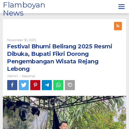
Lewati
Flamboyan
ke
News
konten
Oleh
November 30, 2025
Admin
Festival Bhumi Belirang 2025 Resmi
Dibuka, Bupati Fikri Dorong
Pengembangan Wisata Rejang
Lebong
Admin
Nasional
-