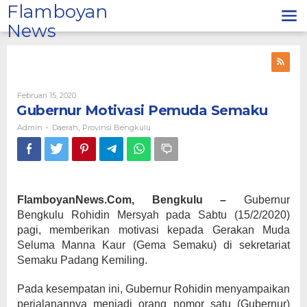
Lewati
Flamboyan
ke
News
konten
Oleh
Februari 15, 2020
Admin
Gubernur Motivasi Pemuda Semaku
Admin
Daerah
Provinsi Bengkulu
-
,
FlamboyanNews.Com, Bengkulu –
Gubernur
Bengkulu Rohidin Mersyah pada Sabtu (15/2/2020)
pagi, memberikan motivasi kepada Gerakan Muda
Seluma Manna Kaur (Gema Semaku) di sekretariat
Semaku Padang Kemiling.
Pada kesempatan ini, Gubernur Rohidin menyampaikan
perjalanannya menjadi orang nomor satu (Gubernur)