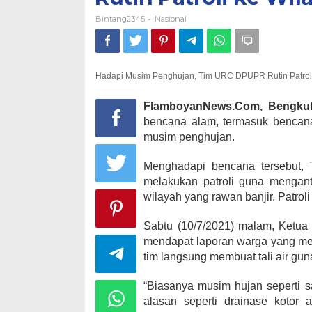
Bintang2345
Nasional
-
Hadapi Musim Penghujan, Tim URC DPUPR Rutin Patroli
FlamboyanNews.Com, Bengku
bencana alam, termasuk bencana
musim penghujan.
Menghadapi bencana tersebut,
melakukan patroli guna mengant
wilayah yang rawan banjir. Patroli
Sabtu (10/7/2021) malam, Ketua
mendapat laporan warga yang men
tim langsung membuat tali air gu
“Biasanya musim hujan seperti s
alasan seperti drainase kotor 