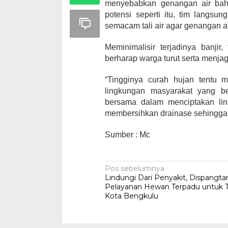
menyebabkan genangan air bahka
potensi seperti itu, tim langsu
semacam tali air agar genangan air
Meminimalisir terjadinya banji
berharap warga turut serta menjag
“Tingginya curah hujan tentu 
lingkungan masyarakat yang be
bersama dalam menciptakan ling
membersihkan drainase sehingga a
Sumber : Mc
Navigasi
Pos sebelumnya
Lindungi Dari Penyakit, Dispangta
pos
Pelayanan Hewan Terpadu untuk T
Kota Bengkulu