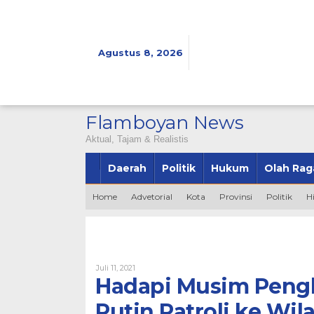
Lewati
ke
konten
Agustus 8, 2026
Flamboyan News
Aktual, Tajam & Realistis
Daerah
Politik
Hukum
Olah Rag
Home
Advetorial
Kota
Provinsi
Politik
H
Oleh
Juli 11, 2021
Bintang2345
Hadapi Musim Pengh
Rutin Patroli ke Wil