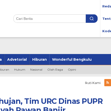
Reda
Tent
Kode
a
Advetorial
Hiburan
Wonderful Bengkulu
iburan
Hukum
Nasional
Olah Raga
Opini
Ikuti Kami
ujan, Tim URC Dinas PUPR
ayah Rawan Banjir