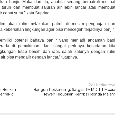
n banjir. Maka dari itu, apabila sedang berpatroli meliha
ng turun dan membuat saluran air lebih lancar atau membua
 cepat surut,” kata Supriadi.
r, tim akan rutin melakukan patroli di musim penghujan da
a kebersihan lingkungan agar bisa mencegah terjadinya banjir.
memiliki potensi bahaya banjir yang menjadi ancaman bag
rada di pemukiman. Jadi sangat perlunya kesadaran kit
kungan tetap bersih dan rapi, salah satunya dengan ruti
ir bisa mengalir dengan lancar,” tutupnya.
Pos berikutny
n Berikan
Bangun Poskamling, Satgas TMMD 111 Muar
ernak di
Teweh Hidupkan Kembali Ronda Mala