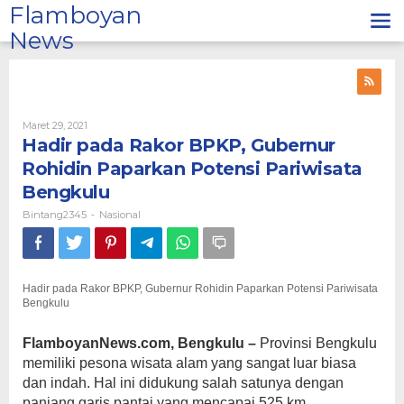
Lewati
Flamboyan
ke
News
konten
Oleh
Maret 29, 2021
Bintang2345
Hadir pada Rakor BPKP, Gubernur
Rohidin Paparkan Potensi Pariwisata
Bengkulu
Bintang2345
Nasional
-
Hadir pada Rakor BPKP, Gubernur Rohidin Paparkan Potensi Pariwisata
Bengkulu
FlamboyanNews.com, Bengkulu –
Provinsi Bengkulu
memiliki pesona wisata alam yang sangat luar biasa
dan indah. Hal ini didukung salah satunya dengan
panjang garis pantai yang mencapai 525 km