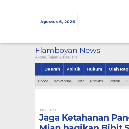
Lewati
ke
konten
Agustus 6, 2026
Flamboyan News
Aktual, Tajam & Realistis
Daerah
Politik
Hukum
Olah Rag
Home
Advetorial
Kota
Provinsi
Politik
H
Oleh
Juli 8, 2020
Bintang2345
Jaga Ketahanan Pan
Mian bagikan Bibit 