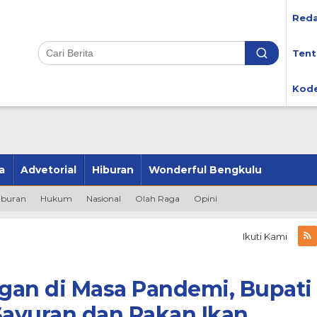
Reda
Tent
Kode
a
Advetorial
Hiburan
Wonderful Bengkulu
iburan
Hukum
Nasional
Olah Raga
Opini
Ikuti Kami
gan di Masa Pandemi, Bupati
Sayuran dan Pakan Ikan