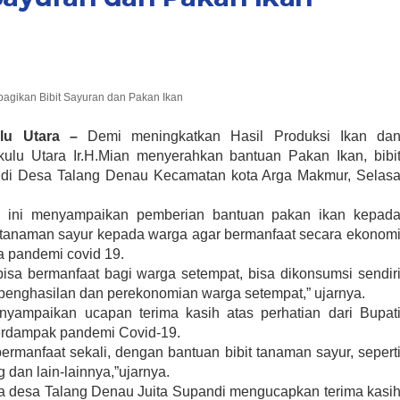
agikan Bibit Sayuran dan Pakan Ikan
lu Utara –
Demi meningkatkan Hasil Produksi Ikan da
lu Utara Ir.H.Mian menyerahkan bantuan Pakan Ikan, bibi
 di Desa Talang Denau Kecamatan kota Arga Makmur, Selas
n ini menyampaikan pemberian bantuan pakan ikan kepad
t tanaman sayur kepada warga agar bermanfaat secara ekonom
sa pandemi covid 19.
bisa bermanfaat bagi warga setempat, bisa dikonsumsi sendir
 penghasilan dan perekonomian warga setempat,” ujarnya.
yampaikan ucapan terima kasih atas perhatian dari Bupat
erdampak pandemi Covid-19.
ermanfaat sekali, dengan bantuan bibit tanaman sayur, sepert
dan lain-lainnya,”ujarnya.
a desa Talang Denau Juita Supandi mengucapkan terima kasi