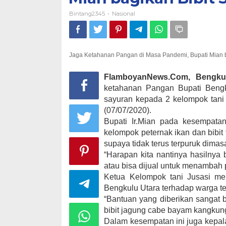
Bintang2345
Nasional
-
Jaga Ketahanan Pangan di Masa Pandemi, Bupati Mian b
FlamboyanNews.Com, Bengku
ketahanan Pangan Bupati Bengku
sayuran kepada 2 kelompok tani
(07/07/2020).
Bupati Ir.Mian pada kesempata
kelompok peternak ikan dan bibi
supaya tidak terus terpuruk dima
“Harapan kita nantinya hasilnya 
atau bisa dijual untuk menambah
Ketua Kelompok tani Jusasi men
Bengkulu Utara terhadap warga t
“Bantuan yang diberikan sangat b
bibit jagung cabe bayam kangkung 
Dalam kesempatan ini juga kepal