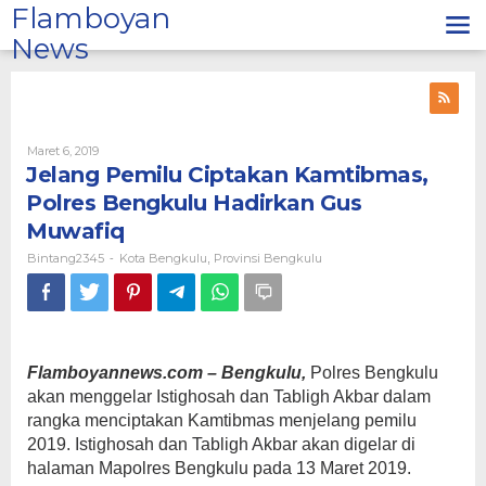
Lewati
Flamboyan
ke
News
konten
Oleh
Maret 6, 2019
Bintang2345
Jelang Pemilu Ciptakan Kamtibmas,
Polres Bengkulu Hadirkan Gus
Muwafiq
Bintang2345
Kota Bengkulu
Provinsi Bengkulu
-
,
Flamboyannews.com – Bengkulu,
Polres Bengkulu
akan menggelar Istighosah dan Tabligh Akbar dalam
rangka menciptakan Kamtibmas menjelang pemilu
2019. Istighosah dan Tabligh Akbar akan digelar di
halaman Mapolres Bengkulu pada 13 Maret 2019.