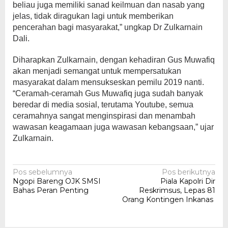
beliau juga memiliki sanad keilmuan dan nasab yang
jelas, tidak diragukan lagi untuk memberikan
pencerahan bagi masyarakat,” ungkap Dr Zulkarnain
Dali.
Diharapkan Zulkarnain, dengan kehadiran Gus Muwafiq
akan menjadi semangat untuk mempersatukan
masyarakat dalam mensukseskan pemilu 2019 nanti.
“Ceramah-ceramah Gus Muwafiq juga sudah banyak
beredar di media sosial, terutama Youtube, semua
ceramahnya sangat menginspirasi dan menambah
wawasan keagamaan juga wawasan kebangsaan,” ujar
Zulkarnain.
Navigasi
Pos sebelumnya
Pos berikutnya
Ngopi Bareng OJK SMSI
Piala Kapolri Dir
pos
Bahas Peran Penting
Reskrimsus, Lepas 81
Orang Kontingen Inkanas