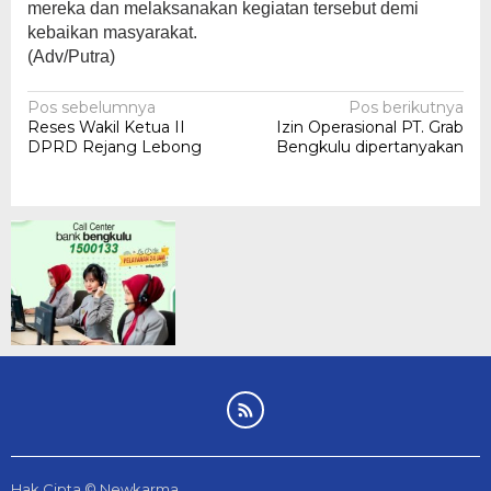
mereka dan melaksanakan kegiatan tersebut demi
kebaikan masyarakat.
(Adv/Putra)
Navigasi
Pos sebelumnya
Pos berikutnya
Reses Wakil Ketua II
Izin Operasional PT. Grab
pos
DPRD Rejang Lebong
Bengkulu dipertanyakan
Hak Cipta © Newkarma