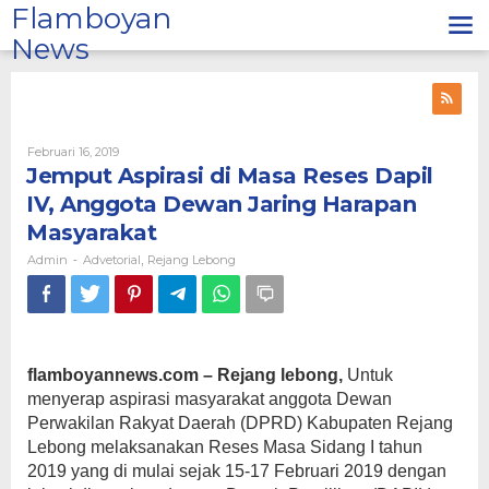
Lewati
Flamboyan
ke
News
konten
Oleh
Februari 16, 2019
Admin
Jemput Aspirasi di Masa Reses Dapil
IV, Anggota Dewan Jaring Harapan
Masyarakat
Admin
Advetorial
Rejang Lebong
-
,
flamboyannews.com – Rejang lebong,
Untuk
menyerap aspirasi masyarakat anggota Dewan
Perwakilan Rakyat Daerah (DPRD) Kabupaten Rejang
Lebong melaksanakan Reses Masa Sidang I tahun
2019 yang di mulai sejak 15-17 Februari 2019 dengan