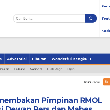
Reda
Tent
Kode
a
Advetorial
Hiburan
Wonderful Bengkulu
iburan
Hukum
Nasional
Olah Raga
Opini
Ikuti Kami
Penembakan Pimpinan RMOL
si Dewan Pers dan Mabes