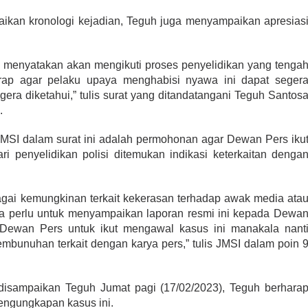
raikan kronologi kejadian, Teguh juga menyampaikan apresias
mi menyatakan akan mengikuti proses penyelidikan yang tenga
arap agar pelaku upaya menghabisi nyawa ini dapat seger
gera diketahui,” tulis surat yang ditandatangani Teguh Santos
.
JMSI dalam surat ini adalah permohonan agar Dewan Pers iku
i penyelidikan polisi ditemukan indikasi keterkaitan denga
gai kemungkinan terkait kekerasan terhadap awak media ata
asa perlu untuk menyampaikan laporan resmi ini kepada Dewa
ewan Pers untuk ikut mengawal kasus ini manakala nant
embunuhan terkait dengan karya pers,” tulis JMSI dalam poin 
disampaikan Teguh Jumat pagi (17/02/2023), Teguh berhara
engungkapan kasus ini.