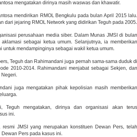
ntosa mengatakan dirinya masih waswas dan khawatir.
tosa mendirikan RMOL Bengkulu pada bulan April 2015 lalu
dari jejaring RMOL Network yang didirikan Teguh pada 2005
ganisasi perusahaan media siber. Dalam Munas JMSI di bula
ra aklamasi sebagai ketua umum. Selanjutnya, ia memberika
 untuk mendampinginya sebagai wakil ketua umum.
 pers, Teguh dan Rahimandani juga pernah sama-sama duduk d
de 2010-2014. Rahimandani menjabat sebagai Sekjen, da
 Negeri.
ndani juga mengatakan pihak kepolisian masih memberika
eluarga.
, Teguh mengatakan, dirinya dan organisasi akan teru
us ini.
a resmi JMSI yang merupakan konstituen Dewan Pers, tela
i Dewan Pers pada kasus ini.