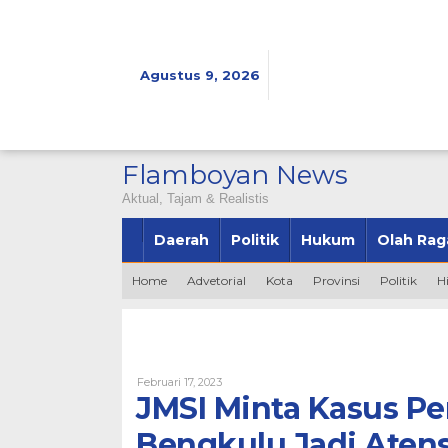
Lewati
ke
konten
Agustus 9, 2026
Flamboyan News
Aktual, Tajam & Realistis
Daerah
Politik
Hukum
Olah Rag
Home
Advetorial
Kota
Provinsi
Politik
H
Oleh
Februari 17, 2023
Admin
JMSI Minta Kasus 
Bengkulu Jadi Aten