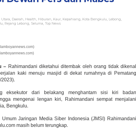
 Utara
Daerah
Health
Hiburan
Kaur
Kepahiang
Kota Bengkulu
Lebong
,
,
,
,
,
,
,
,
lu
Rejang Lebong
Seluma
Top News
,
,
,
/Flamboyannews.com)
u –
Rahimandani diketahui ditembak oleh orang tidak dikena
 berjalan kaki menuju masjid di dekat rumahnya di Pematan
/2023).
g eksekutor dari belakang menghantam sisi kiri bada
gga mengenai lengan kiri, Rahimandani sempat menjalan
ia, Bengkulu.
Umum Jaringan Media Siber Indonesia (JMSI) Rahimandan
u.com masih belum terungkap.