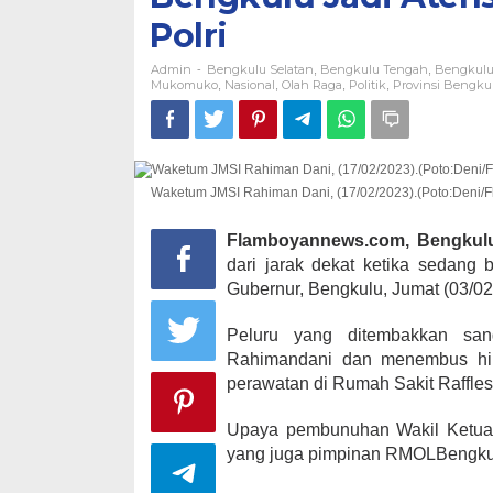
Polri
Admin
Bengkulu Selatan
Bengkulu Tengah
Bengkulu
-
,
,
Mukomuko
Nasional
Olah Raga
Politik
Provinsi Bengku
,
,
,
,
Waketum JMSI Rahiman Dani, (17/02/2023).(Poto:Deni
Flamboyannews.com, Bengkul
dari jarak dekat ketika sedang
Gubernur, Bengkulu, Jumat (03/02
Peluru yang ditembakkan san
Rahimandani dan menembus hin
perawatan di Rumah Sakit Raffles
Upaya pembunuhan Wakil Ketua 
yang juga pimpinan RMOLBengkul