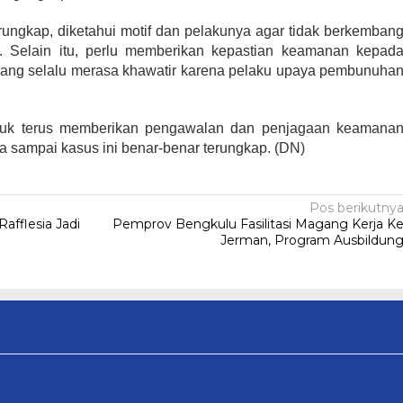
erungkap, diketahui motif dan pelakunya agar tidak berkemban
f. Selain itu, perlu memberikan kepastian keamanan kepad
ang selalu merasa khawatir karena pelaku upaya pembunuha
ntuk terus memberikan pengawalan dan penjagaan keamana
 sampai kasus ini benar-benar terungkap. (DN)
Pos berikutny
fflesia Jadi
Pemprov Bengkulu Fasilitasi Magang Kerja K
Jerman, Program Ausbildun