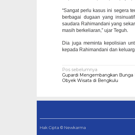
“Sangat perlu kasus ini segera t
berbagai dugaan yang insinuati
saudara Rahimandani yang sekar
masih berkeliaran,” ujar Teguh.
Dia juga meminta kepolisian u
kepada Rahimandani dan keluarga
Navigasi
Pos sebelumnya
Gupardi Mengembangkan Bunga Ra
pos
Obyek Wisata di Bengkulu
Hak Cipta © Newkarma