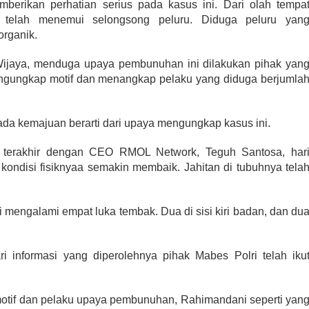
mberikan perhatian serius pada kasus ini. Dari olah tempa
si telah menemui selongsong peluru. Diduga peluru yan
organik.
Wijaya, menduga upaya pembunuhan ini dilakukan pihak yan
mengungkap motif dan menangkap pelaku yang diduga berjumla
da kemajuan berarti dari upaya mengungkap kasus ini.
 terakhir dengan CEO RMOL Network, Teguh Santosa, har
kondisi fisiknyaa semakin membaik. Jahitan di tubuhnya tela
 mengalami empat luka tembak. Dua di sisi kiri badan, dan du
 informasi yang diperolehnya pihak Mabes Polri telah iku
otif dan pelaku upaya pembunuhan, Rahimandani seperti yan