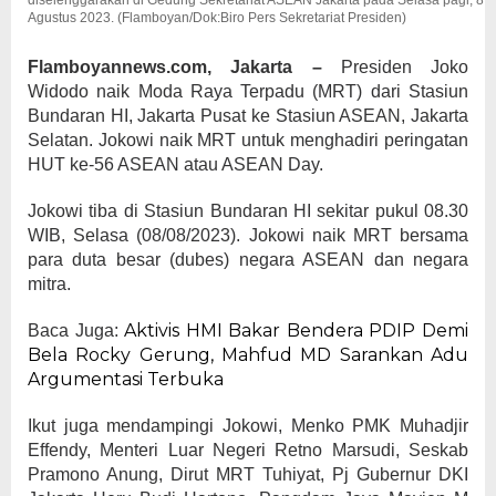
diselenggarakan di Gedung Sekretariat ASEAN Jakarta pada Selasa pagi, 8
Agustus 2023. (Flamboyan/Dok:Biro Pers Sekretariat Presiden)
Flamboyannews.com, Jakarta –
Presiden Joko
Widodo naik Moda Raya Terpadu (MRT) dari Stasiun
Bundaran HI, Jakarta Pusat ke Stasiun ASEAN, Jakarta
Selatan. Jokowi naik MRT untuk menghadiri peringatan
HUT ke-56 ASEAN atau ASEAN Day.
Jokowi tiba di Stasiun Bundaran HI sekitar pukul 08.30
WIB, Selasa (08/08/2023). Jokowi naik MRT bersama
para duta besar (dubes) negara ASEAN dan negara
mitra.
Aktivis HMI Bakar Bendera PDIP Demi
Baca Juga:
Bela Rocky Gerung, Mahfud MD Sarankan Adu
Argumentasi Terbuka
Ikut juga mendampingi Jokowi, Menko PMK Muhadjir
Effendy, Menteri Luar Negeri Retno Marsudi, Seskab
Pramono Anung, Dirut MRT Tuhiyat, Pj Gubernur DKI