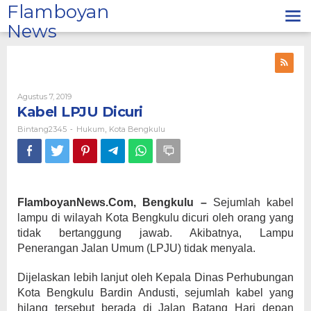
Lewati
Flamboyan
ke
News
konten
Oleh
Agustus 7, 2019
Bintang2345
Kabel LPJU Dicuri
Bintang2345
Hukum
Kota Bengkulu
-
,
FlamboyanNews.Com, Bengkulu –
Sejumlah kabel
lampu di wilayah Kota Bengkulu dicuri oleh orang yang
tidak bertanggung jawab. Akibatnya, Lampu
Penerangan Jalan Umum (LPJU) tidak menyala.
Dijelaskan lebih lanjut oleh Kepala Dinas Perhubungan
Kota Bengkulu Bardin Andusti, sejumlah kabel yang
hilang tersebut berada di Jalan Batang Hari depan