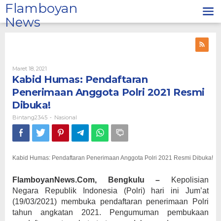
Lewati
Flamboyan
ke
News
konten
Oleh
Maret 18, 2021
Bintang2345
Kabid Humas: Pendaftaran
Penerimaan Anggota Polri 2021 Resmi
Dibuka!
Bintang2345
Nasional
-
Kabid Humas: Pendaftaran Penerimaan Anggota Polri 2021 Resmi Dibuka!
FlamboyanNews.Com, Bengkulu –
Kepolisian
Negara Republik Indonesia (Polri) hari ini Jum’at
(19/03/2021) membuka pendaftaran penerimaan Polri
tahun angkatan 2021. Pengumuman pembukaan