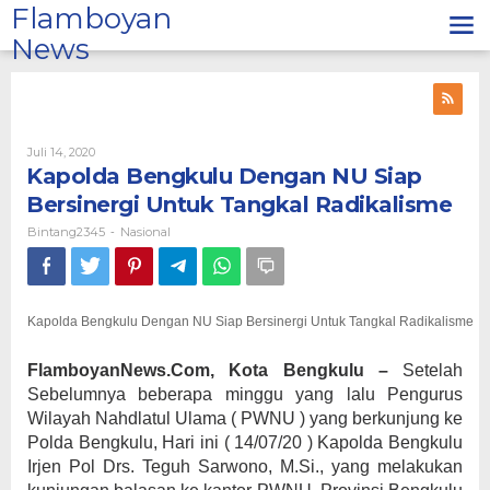
Lewati
Flamboyan
ke
News
konten
Oleh
Juli 14, 2020
Bintang2345
Kapolda Bengkulu Dengan NU Siap
Bersinergi Untuk Tangkal Radikalisme
Bintang2345
Nasional
-
Kapolda Bengkulu Dengan NU Siap Bersinergi Untuk Tangkal Radikalisme
FlamboyanNews.Com, Kota Bengkulu –
Setelah
Sebelumnya beberapa minggu yang lalu Pengurus
Wilayah Nahdlatul Ulama ( PWNU ) yang berkunjung ke
Polda Bengkulu, Hari ini ( 14/07/20 ) Kapolda Bengkulu
Irjen Pol Drs. Teguh Sarwono, M.Si., yang melakukan