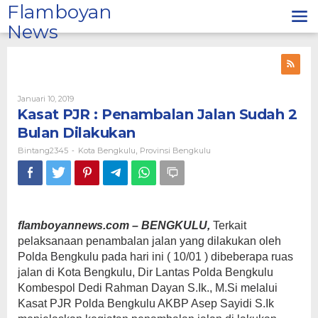
Lewati
Flamboyan
ke
News
konten
Oleh
Januari 10, 2019
Bintang2345
Kasat PJR : Penambalan Jalan Sudah 2
Bulan Dilakukan
Bintang2345
Kota Bengkulu
Provinsi Bengkulu
-
,
flamboyannews.com –
BENGKULU,
Terkait
pelaksanaan penambalan jalan yang dilakukan oleh
Polda Bengkulu pada hari ini ( 10/01 ) dibeberapa ruas
jalan di Kota Bengkulu, Dir Lantas Polda Bengkulu
Kombespol Dedi Rahman Dayan S.Ik., M.Si melalui
Kasat PJR Polda Bengkulu AKBP Asep Sayidi S.Ik