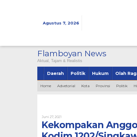
Lewati
ke
konten
Agustus 7, 2026
Flamboyan News
Aktual, Tajam & Realistis
Daerah
Politik
Hukum
Olah Rag
Home
Advetorial
Kota
Provinsi
Politik
H
Oleh
Juni 27, 2021
Admin
Kekompakan Anggota
Kodim 1202/Singka