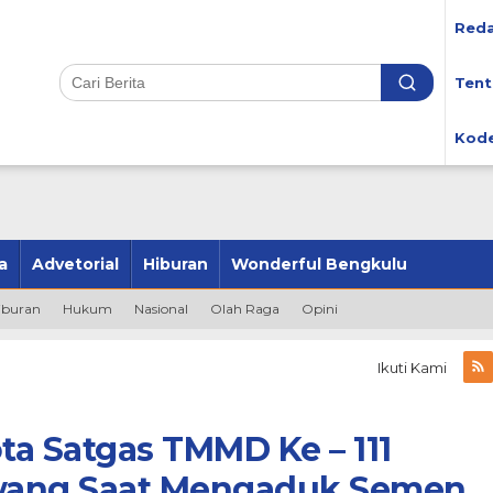
Reda
Tent
Kode
a
Advetorial
Hiburan
Wonderful Bengkulu
iburan
Hukum
Nasional
Olah Raga
Opini
Ikuti Kami
 Satgas TMMD Ke – 111
wang Saat Mengaduk Semen