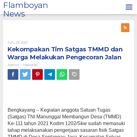
Lewati
Flamboyan
ke
News
konten
Oleh
Juni 29, 2021
Admin
Kekompakan Tim Satgas TMMD dan
Warga Melakukan Pengecoran Jalan
Admin
Nasional
-
Bengkayang – Kegiatan anggota Satuan Tugas
(Satgas) TNI Manunggal Membangun Desa (TMMD)
Ke-111 tahun 2021 Kodim 1202/Skw sudah memasuki
tahap melaksanakan pengerjaan sasaran fisik Satgas
TMMD di Desa Sentangau Jaya, Kecamatan Seluas,