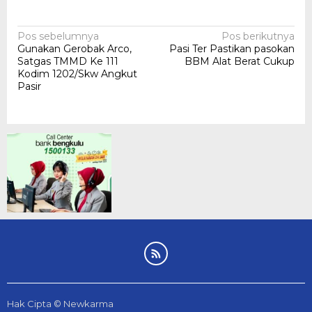
Navigasi
Pos sebelumnya
Pos berikutnya
Gunakan Gerobak Arco,
Pasi Ter Pastikan pasokan
pos
Satgas TMMD Ke 111
BBM Alat Berat Cukup
Kodim 1202/Skw Angkut
Pasir
Hak Cipta © Newkarma