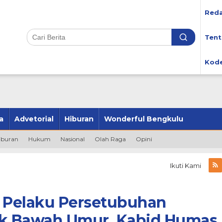
Reda
Tent
Kode
a
Advetorial
Hiburan
Wonderful Bengkulu
iburan
Hukum
Nasional
Olah Raga
Opini
Ikuti Kami
 Pelaku Persetubuhan
k Bawah Umur, Kabid Humas