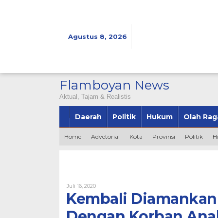
Lewati
ke
konten
Agustus 8, 2026
Flamboyan News
Aktual, Tajam & Realistis
Daerah
Politik
Hukum
Olah Rag
Home
Advetorial
Kota
Provinsi
Politik
H
Oleh
Juli 16, 2020
Bintang2345
Kembali Diamankan
Dengan Korban Ana