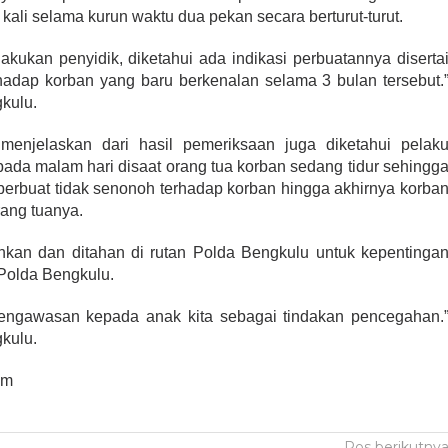
kali selama kurun waktu dua pekan secara berturut-turut.
lakukan penyidik, diketahui ada indikasi perbuatannya diserta
rhadap korban yang baru berkenalan selama 3 bulan tersebut.
kulu.
njelaskan dari hasil pemeriksaan juga diketahui pelak
pada malam hari disaat orang tua korban sedang tidur sehingg
erbuat tidak senonoh terhadap korban hingga akhirnya korba
ang tuanya.
ankan dan ditahan di rutan Polda Bengkulu untuk kepentinga
Polda Bengkulu.
 pengawasan kepada anak kita sebagai tindakan pencegahan.
kulu.
om
Pos berikutny