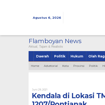
Lewati
ke
konten
Agustus 6, 2026
Flamboyan News
Aktual, Tajam & Realistis
Daerah
Politik
Hukum
Olah Rag
Home
Advetorial
Kota
Provinsi
Politik
H
Oleh
Juni 29, 2021
Admin
Kendala di Lokasi T
1207/Pontianak