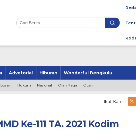
Reda
Tent
Kode
a
Advetorial
Hiburan
Wonderful Bengkulu
iburan
Hukum
Nasional
Olah Raga
Opini
Ikuti Kami
MMD Ke-111 TA. 2021 Kodim