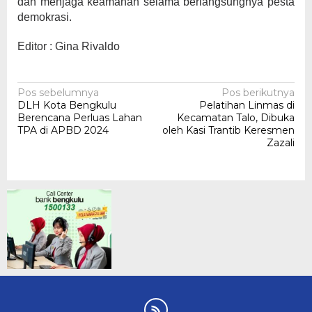
dan menjaga keamanan selama berlangsungnya pesta
demokrasi.
Editor : Gina Rivaldo
Navigasi
Pos sebelumnya
Pos berikutnya
DLH Kota Bengkulu
Pelatihan Linmas di
pos
Berencana Perluas Lahan
Kecamatan Talo, Dibuka
TPA di APBD 2024
oleh Kasi Trantib Keresmen
Zazali