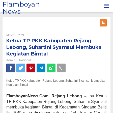
Lewati
Flamboyan
ke
News
konten
Oleh
Maret 10, 2021
Admin
Ketua TP PKK Kabupaten Rejang
Lebong, Suhartini Syamsul Membuka
Kegiatan Bimtal
Admin
Nasional
-
Ketua TP PKK Kabupaten Rejang Lebong, Suhartini Syamsul Membuka
Kegiatan Bimtal
FlamboyanNews.Com, Rejang Lebong –
Ibu Ketua
TP PKK Kabupaten Rejang Lebong, Suhartini Syamsul
membuka kegiatan Bimtal di Kecamatan Sindang Beliti
Ilir (SBI) yang diselenggarakan di Aula Kantor Camat.