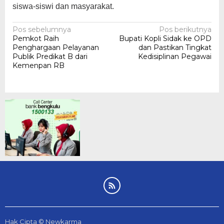
siswa-siswi dan masyarakat.
Navigasi
Pos sebelumnya
Pos berikutnya
Pemkot Raih
Bupati Kopli Sidak ke OPD
pos
Penghargaan Pelayanan
dan Pastikan Tingkat
Publik Predikat B dari
Kedisiplinan Pegawai
Kemenpan RB
Hak Cipta © Newkarma