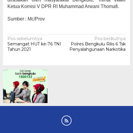
Ketua Komisi V DPR RI Muhammad Arwani Thomafi.
Sumber : Mc/Prov
Navigasi
Pos sebelumnya
Pos berikutnya
Semangat HUT ke-76 TNI
Polres Bengkulu Rilis 6 Tsk
pos
Tahun 2021
Penyalahgunaan Narkotika