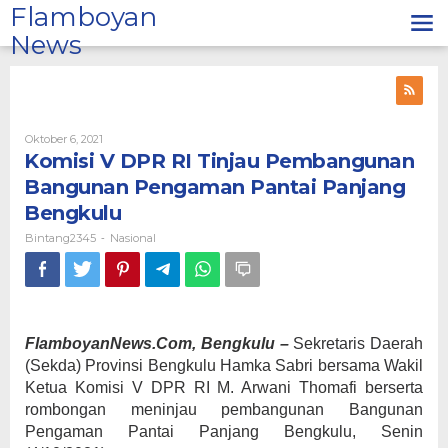
Lewati
Flamboyan
ke
News
konten
Oleh
Oktober 6, 2021
Bintang2345
Komisi V DPR RI Tinjau Pembangunan
Bangunan Pengaman Pantai Panjang
Bengkulu
Bintang2345
Nasional
-
FlamboyanNews.Com, Bengkulu –
Sekretaris Daerah
(Sekda) Provinsi Bengkulu Hamka Sabri bersama Wakil
Ketua Komisi V DPR RI M. Arwani Thomafi berserta
rombongan meninjau pembangunan Bangunan
Pengaman Pantai Panjang Bengkulu, Senin