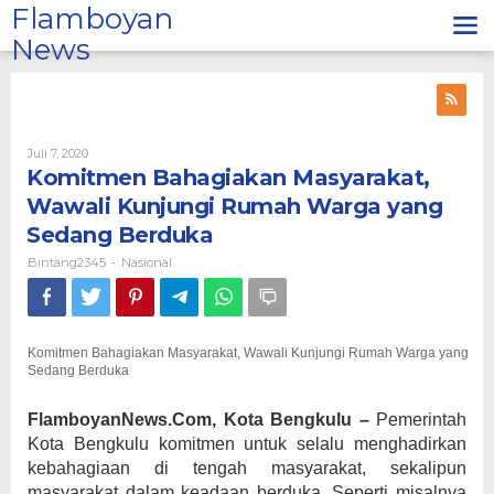
Lewati
Flamboyan
ke
News
konten
Oleh
Juli 7, 2020
Bintang2345
Komitmen Bahagiakan Masyarakat,
Wawali Kunjungi Rumah Warga yang
Sedang Berduka
Bintang2345
Nasional
-
Komitmen Bahagiakan Masyarakat, Wawali Kunjungi Rumah Warga yang
Sedang Berduka
FlamboyanNews.Com, Kota Bengkulu –
Pemerintah
Kota Bengkulu komitmen untuk selalu menghadirkan
kebahagiaan di tengah masyarakat, sekalipun
masyarakat dalam keadaan berduka. Seperti misalnya