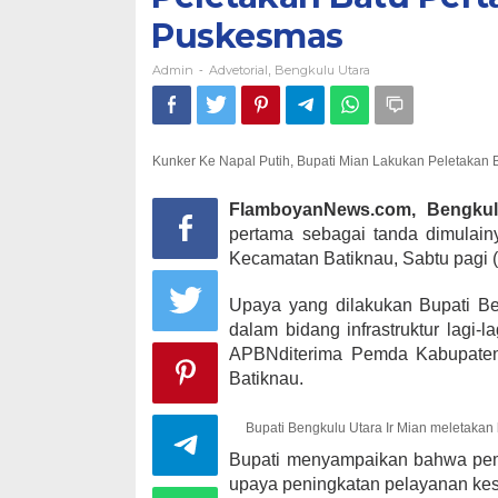
Puskesmas
Admin
Advetorial
Bengkulu Utara
-
,
Kunker Ke Napal Putih, Bupati Mian Lakukan Peletaka
FlamboyanNews.com, Bengkul
pertama sebagai tanda dimulai
Kecamatan Batiknau, Sabtu pagi 
Upaya yang dilakukan Bupati Be
dalam bidang infrastruktur lagi-
APBNditerima Pemda Kabupate
Batiknau.
Bupati Bengkulu Utara Ir Mian meletaka
Bupati menyampaikan bahwa pem
upaya peningkatan pelayanan kes