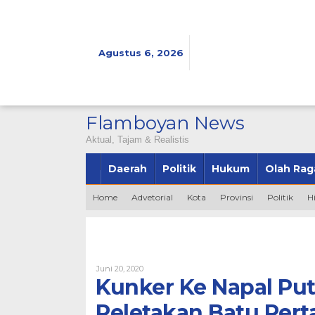
Lewati
ke
konten
Agustus 6, 2026
Flamboyan News
Aktual, Tajam & Realistis
Daerah
Politik
Hukum
Olah Rag
Home
Advetorial
Kota
Provinsi
Politik
H
Oleh
Juni 20, 2020
Admin
Kunker Ke Napal Put
Peletakan Batu Pe