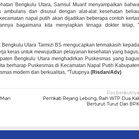
sehatan Bengkulu Utara, Samsul Muarif menyampaikan bahw
ambulans dan disusul dengan alat-alat kesehatan belia
camatan napal putih akan dijadikan beberapa contoh kerta
pannya bagaimana kita menyiapkan tenaga dokter tetap, 
t Bengkulu Utara Tarmizi BS mengucapkan terimakasih kepad
kerja keras untuk mewujudkan pelayanan kesehatan yang bagus
upaten Bengkulu Utara menghadirkan Puskesmas yang bagu
kita berharap Puskesmas di Kecamatan Napal Putih Kabupate
esmas modern dan berkualitas, “Tutupnya
(Risdan/Adv)
Pos berikutny
 Mian
Pemkab Rejang Lebong, Raih WTP Dua Kal
Berturut-Turut Dari BP