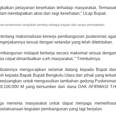
ingkatkan pelayanan kesehatan terhadap masyarakat, Termasu
m mendapatkan akse dari segi kesehatan,” Ucap Bupati.
 puskesmas sangatlah penting sebagai bagian dari upaya peningkatan
n tentang maksimalisasi kenerja pembangunan puskesmas aga
ngerjakannya sesuai dengan setandar yang telah ditetntukan.
embangunan inidapat berkerja secara maksimal sesuai denga
bisa cepat dimanfaatkan o;eh masyarakat, “ Tmmbahnya.
mbutannya mengucapkan selamat datang kepada Bupat da
h kepada Bapak Bupati Bengkulu Utara dan pihak yang terkai
perjuangkan untuk mengusulkan tambahan gedung Puskesma
278.100.000 M yang bersumber dari dana DAK AFIRMASI T.
a meminta masyarakat untuk dapat menjaga memelihar
elaksanaan kegiatan pembangunan yang lagi berjalan.