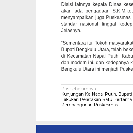
Disisi lainnya kepala Dinas ke
akan ada pengadaan S.K,M.kes 
menyampaikan juga Puskesmas ke
standar nasional tinggal kede
Jelasnya.
“Sementara itu, Tokoh masyaraka
Bupati Bengkulu Utara, telah be
di Kecamatan Napal Putih, Kab
dan modern ini. dan kedepanya 
Bengkulu Utara ini menjadi Pusk
Navigasi
Pos sebelumnya
Kunjungan Ke Napal Putih, Bupati
pos
Lakukan Peletakan Batu Pertama
Pembangunan Puskesmas