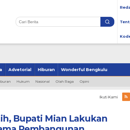
Reda
Tent
Kode
a
Advetorial
Hiburan
Wonderful Bengkulu
iburan
Hukum
Nasional
Olah Raga
Opini
Ikuti Kami
ih, Bupati Mian Lakukan
rtama Pembangunan