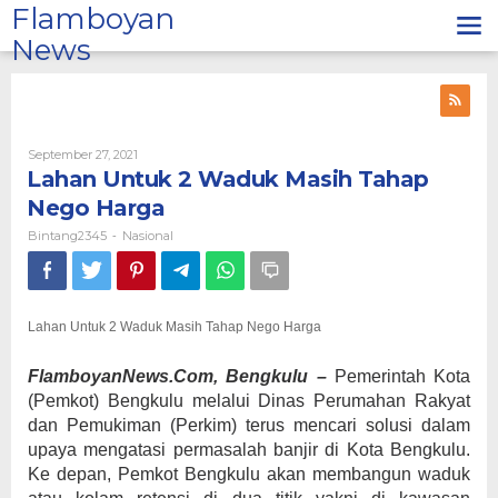
Lewati
Flamboyan
ke
News
konten
Oleh
September 27, 2021
Bintang2345
Lahan Untuk 2 Waduk Masih Tahap
Nego Harga
Bintang2345
Nasional
-
Lahan Untuk 2 Waduk Masih Tahap Nego Harga
FlamboyanNews.Com, Bengkulu –
Pemerintah Kota
(Pemkot) Bengkulu melalui Dinas Perumahan Rakyat
dan Pemukiman (Perkim) terus mencari solusi dalam
upaya mengatasi permasalah banjir di Kota Bengkulu.
Ke depan, Pemkot Bengkulu akan membangun waduk