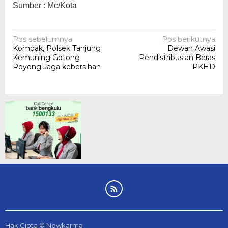
Sumber : Mc/Kota
Navigasi
Pos sebelumnya
Pos berikutnya
Kompak, Polsek Tanjung
Dewan Awasi
pos
Kemuning Gotong
Pendistribusian Beras
Royong Jaga kebersihan
PKHD
Hak Cipta © Newkarma