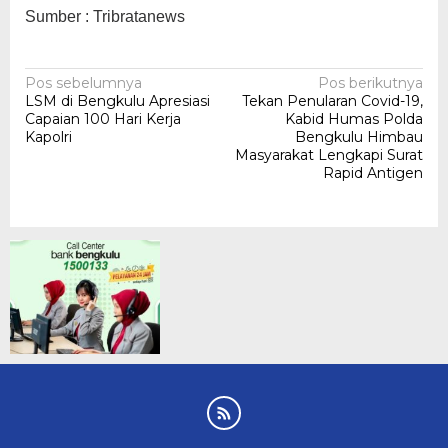
Sumber : Tribratanews
Navigasi
Pos sebelumnya
Pos berikutnya
LSM di Bengkulu Apresiasi
Tekan Penularan Covid-19,
pos
Capaian 100 Hari Kerja
Kabid Humas Polda
Kapolri
Bengkulu Himbau
Masyarakat Lengkapi Surat
Rapid Antigen