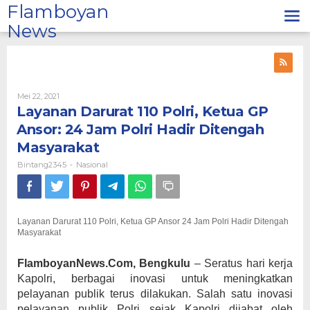
Lewati
Flamboyan
ke
News
konten
Oleh
Mei 22, 2021
Bintang2345
Layanan Darurat 110 Polri, Ketua GP
Ansor: 24 Jam Polri Hadir Ditengah
Masyarakat
Bintang2345
Nasional
-
Layanan Darurat 110 Polri, Ketua GP Ansor 24 Jam Polri Hadir Ditengah
Masyarakat
FlamboyanNews.Com, Bengkulu
– Seratus hari kerja
Kapolri, berbagai inovasi untuk meningkatkan
pelayanan publik terus dilakukan. Salah satu inovasi
pelayanan publik Polri sejak Kapolri dijabat oleh